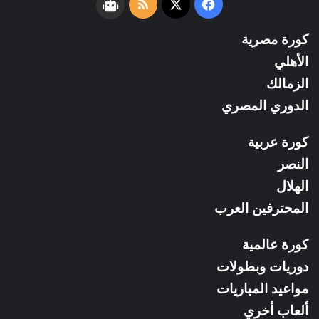
فيسبوك
‫X
ملخص
نبض
الموقع
كورة مصرية
RSS
الأهلي
الزمالك
الدوري المصري
كورة عربية
النصر
الهلال
المحترفين العرب
كورة عالمية
دوريات وبطولات
مواعيد المباريات
ألعاب أخري