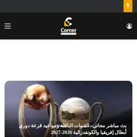
تسجيل الدخول
الق
بث مباشر مجاني.. القنوات الناقلة ومواعيد قرعة دوري
أبطال إفريقيا والكونفدرالية 2026-2027