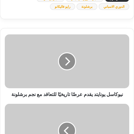
الدوري الاسباني
برشلونة
رايو فاليكانو
نيوكاسل
يونايتد
يقدم
عرضًا
تاريخيًا
للتعاقد
مع
نجم
برشلونة
نيوكاسل يونايتد يقدم عرضًا تاريخيًا للتعاقد مع نجم برشلونة
انطلاقة
هائلة
للنصر
في
دوري