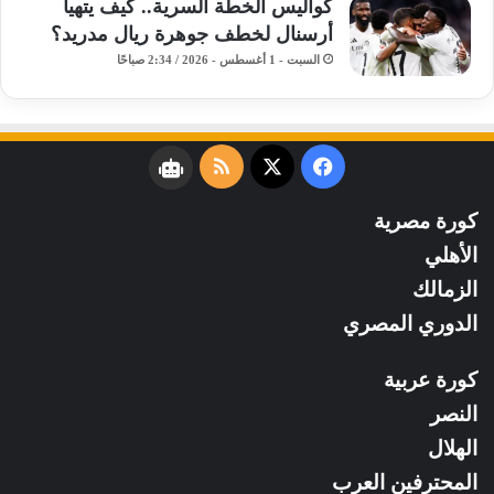
كواليس الخطة السرية.. كيف يتهيأ
أرسنال لخطف جوهرة ريال مدريد؟
السبت - 1 أغسطس - 2026 / 2:34 صباحًا
فيسبوك
‫X
ملخص
نبض
الموقع
كورة مصرية
RSS
الأهلي
الزمالك
الدوري المصري
كورة عربية
النصر
الهلال
المحترفين العرب