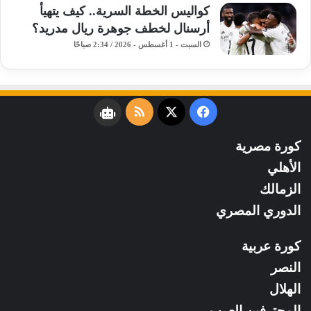
كواليس الخطة السرية.. كيف يتهيأ
أرسنال لخطف جوهرة ريال مدريد؟
السبت - 1 أغسطس - 2026 / 2:34 صباحًا
فيسبوك
‫X
ملخص
نبض
الموقع
كورة مصرية
RSS
الأهلي
الزمالك
الدوري المصري
كورة عربية
النصر
الهلال
المحترفين العرب