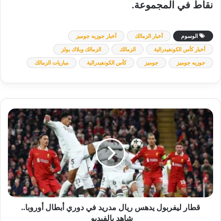
نقاط في المجموعة.
الوسوم
أخبار الزمالك
أخبار جوزيه جوميز
أخبار كأس الكونفيدرالية
الزمالك
الزمالك وبلاك بولز
جوزيه جوميز
جوميز
كأس الكونفيدرالية
مباريات الزمالك
قطار
ليفربول
يدهس
ريال
مدريد
في
دوري
أبطال
أوروبا..
شاهد
قطار ليفربول يدهس ريال مدريد في دوري أبطال أوروبا..
بالفيديو
شاهد بالفيديو