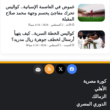
غموض في العاصمة الإسبانية.. كواليس
تحرك مفاجئ يحسم وجهة محمد صلاح
المقبلة
الأحد - 2 أغسطس - 2026 / 4:16 مساءً
كواليس الخطة السرية.. كيف يتهيأ
أرسنال لخطف جوهرة ريال مدريد؟
السبت - 1 أغسطس - 2026 / 2:34 صباحًا
فيسبوك
‫X
ملخص
نبض
الموقع
كورة مصرية
RSS
الأهلي
الزمالك
الدوري المصري