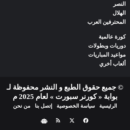
النصر
الهلال
المحترفين العرب
كورة عالمية
دوريات وبطولات
مواعيد المباريات
ألعاب أخري
© جميع حقوق الطبع و النشر محفوظة لـ
بوابة « كورنر سبورت » لعام 2025 م
الرئيسية
سياسة الخصوصية
إتصل بنا
من نحن
فيسبوك
‫X
ملخص
نبض