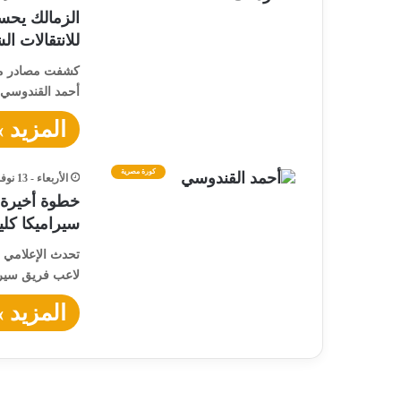
الزمالك يحس
للانتقالات ال
كشفت مصادر مطل
أحمد القندوسي،
المزيد »
كورة مصرية
الأربعاء - 13 نوفمبر - 2024 / 8:05 صباحًا
خطوة أخيرة 
سيراميكا كليو
تحدث الإعلامي 
لاعب فريق سيرام
المزيد »