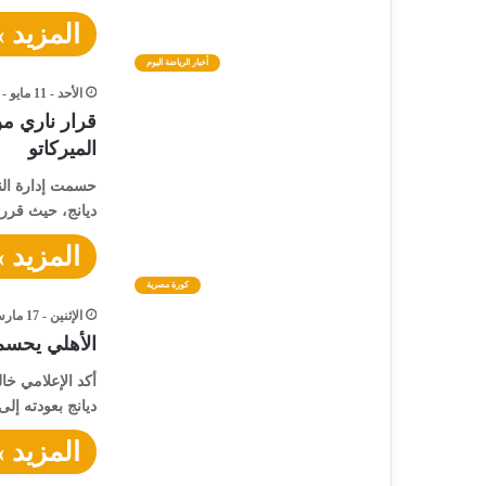
المزيد »
أخبار الرياضة اليوم
الأحد - 11 مايو - 2025 / 2:47 مساءً
قرار ناري من
الميركاتو
حسمت إدارة النا
ديانج، حيث قررت
المزيد »
كورة مصرية
الإثنين - 17 مارس - 2025 / 11:45 مساءً
الأهلي يحسم 
أكد الإعلامي خال
ديانج بعودته إ
المزيد »