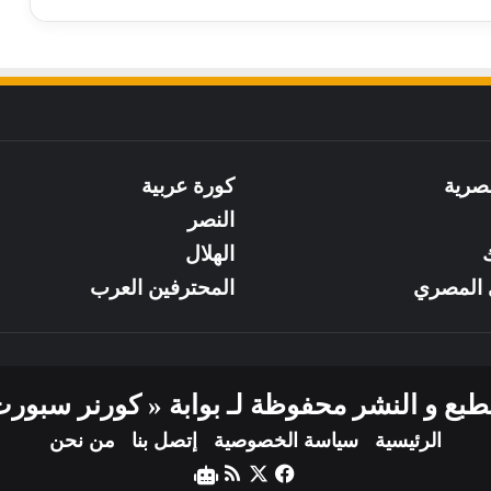
صرية
كورة عربية
النصر
ك
الهلال
 المصري
المحترفين العرب
ع و النشر محفوظة لـ بوابة « كورنر سبورت » لعا
الرئيسية
سياسة الخصوصية
إتصل بنا
من نحن
‫X
فيسبوك
ملخص
نبض