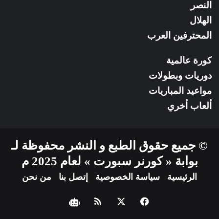
النصر
الهلال
المحترفين العرب
كورة عالمية
دوريات وبطولات
مواعيد المباريات
ألعاب أخري
© جميع حقوق الطبع و النشر محفوظة لـ
بوابة « كورنر سبورت » لعام 2025 م
الرئيسية
سياسة الخصوصية
إتصل بنا
من نحن
فيسبوك
‫X
ملخص
نبض