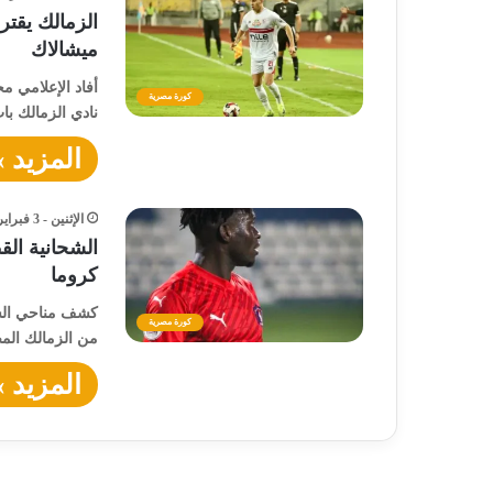
الزمالك يقت
ميشالاك
كورة مصرية
نادي الزمالك با
المزيد »
الإثنين - 3 فبراير - 2025 / 5:34 صباحًا
الشحانية ال
كروما
كشف مناحي الشم
كورة مصرية
من الزمالك الم
المزيد »