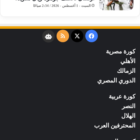
السبت - 1 أغسطس - 2026 / 2:34 صباحًا
فيسبوك
‫X
ملخص
نبض
الموقع
كورة مصرية
RSS
الأهلي
الزمالك
الدوري المصري
كورة عربية
النصر
الهلال
المحترفين العرب