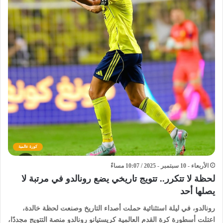
كورة عالمية
الأربعاء - 10 سبتمبر - 2025 / 10:07 مساءً
لحظة لا تتكرر.. تتويج تاريخي يضع رونالدو في مرتبة لا
يصلها أحد
رونالدو، في ليلة استثنائية حملت أصداء التاريخ وصنعت لحظة خالدة،
اعتلت أسطورة كرة القدم العالمية كريستيانو رونالدو منصة التتويج مجددًا،