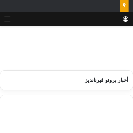
تسجيل الدخول
الق
أخبار برونو فيرنانديز