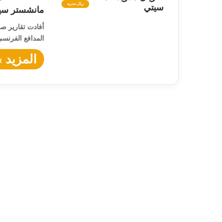
ريال مدريد
مانشستر سيت
أفادت تقارير ص
المدافع الفرنسي
المزيد »