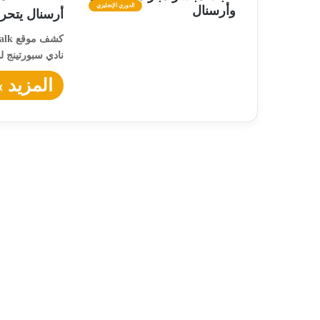
الدوري الإنجليزي
أرسنال يتحرك
نادي سبورتينج ل
المزيد »