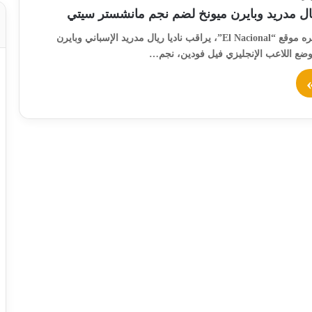
ال مدريد وبايرن ميونخ لضم نجم مانشستر سيتي
كشف تقرير نشره موقع “El Nacional”، يراقب ناديا ريال مدريد الإسباني وبايرن
 وضع اللاعب الإنجليزي فيل فودين، نجم…