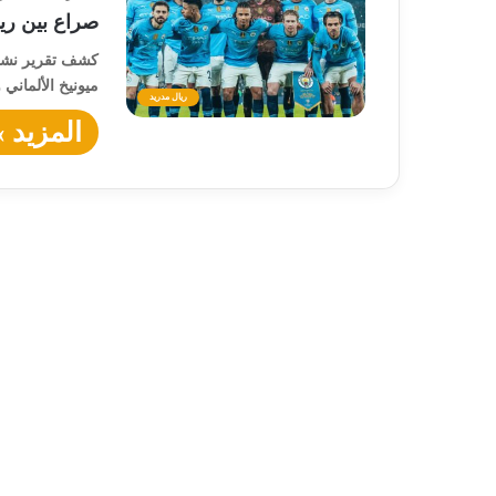
صراع بين ري
ميونيخ الألماني
ريال مدريد
المزيد »