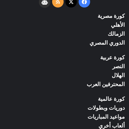
فيسبوك
‫X
ملخص
نبض
الموقع
كورة مصرية
RSS
الأهلي
الزمالك
الدوري المصري
كورة عربية
النصر
الهلال
المحترفين العرب
كورة عالمية
دوريات وبطولات
مواعيد المباريات
ألعاب أخري