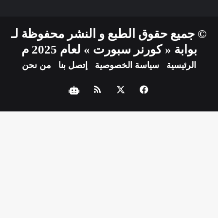
© جميع حقوق الطبع و النشر محفوظة لـ
بوابة « كورنر سبورت » لعام 2025 م
الرئيسية
سياسة الخصوصية
إتصل بنا
من نحن
فيسبوك
‫X
ملخص
نبض
الموقع
RSS