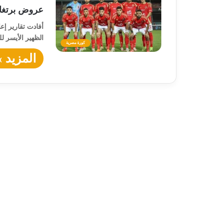
عروض برتغالي
أفادت تقارير إع
الظهير الأيسر ل
كورة مصرية
المزيد »