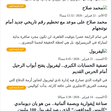
أخبار الرياضة اليوم
الأحد - 22 فبراير - 2026 / 12:32 مساءً
محمد صلاح على موعد مع تحطيم رقم تاريخي جديد أمام
نوتنجهام
​في تمام الرابعة عصرا بتوقيت القاهرة، لن تكون مجرد صافرة بداية
لمباراة في البريميرليج، بل هي لحظة الحقيقة لنجمنا المصري…
أخبار الرياضة اليوم
السبت - 21 فبراير - 2026 / 4:45 مساءً
تصفية الحسابات الكبرى.. ليفربول يفتح أبواب الرحيل
أمام الحرس القديم
في الوقت الذي تصارع فيه إدارة نادي ليفربول لتجاوز أزمة الدفاع التي
وضعت الفريق الانجليزي على حافة كارثة، بدأت كواليس…
أخبار الرياضة اليوم
السبت - 14 فبراير - 2026 / 3:30 صباحًا
صناعة إيفوارية وبصمة ألمانية.. من هو يان ديوماندي
“كابوس المدافعين” الذي رصد ليفربول 100 مليون