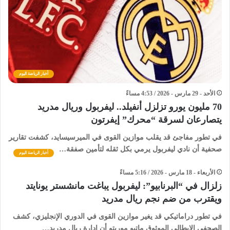
أخبار الرياضة اليوم
الأحد - 29 مارس - 2026 / 4:53 مساءً
​70 مليون يورو تزلزل أنفيلد.. ليفربول وريال مدريد
يتصارعان لسرقة “محرك” إيفرتون
في تطور مفاجئ قد يقلب موازين القوى في الميرسيسايد، كشفت تقارير
صحفية أن نادي ليفربول يرمي بكل ثقله لتأمين صفقة…
أخبار الرياضة اليوم
الأربعاء - 18 مارس - 2026 / 5:16 مساءً
​زلزال في “البرنابيو”: ليفربول يباغت مانشستر يونايتد
ويقترب من ضم نجم ريال مدريد
في تطور دراماتيكي قد يغير موازين القوى في الدوري الإنجليزي، كشف
الصحفي الإيطالي الموثوق ماتيو موريتو أن إدارة ريال مدريد…