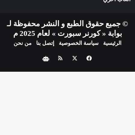
© جميع حقوق الطبع و النشر محفوظة لـ
بوابة « كورنر سبورت » لعام 2025 م
الرئيسية
سياسة الخصوصية
إتصل بنا
من نحن
فيسبوك
‫X
ملخص
نبض
الموقع
RSS