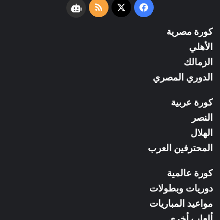
فيسبوك
‫X
ملخص
نبض
الموقع
كورة مصرية
RSS
الأهلي
الزمالك
الدوري المصري
كورة عربية
النصر
الهلال
المحترفين العرب
كورة عالمية
دوريات وبطولات
مواعيد المباريات
ألعاب أخري