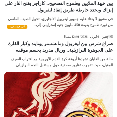
​بين خيبة الملايين وطموح التصحيح.. كاراجر يفتح النار على
إيزاك ويحدد خارطة طريق إنقاذ ليفربول
​في مشهدٍ لا يعتاد عليه جمهور ليفربول الانجليزي، تحول الصيف الماضي
من ثورة طموح بقيمة 450 مليون جنيه إسترليني إلى…
أخبار الرياضة اليوم
الإثنين - 6 أبريل - 2026 / 12:40 مساءً
صراع شرس بين ليفربول ومانشستر يونايتد وكبار القارة
على الجوهرة البرازيلية.. وريال مدريد يحسم موقفه
حالة من الغليان ​تشهدها أروقة كرة القدم الأوروبية مع اقتراب الصيف
المقبل، حيث تفجرت تقارير صحفية حول مستقبل النجم البرازيلي…