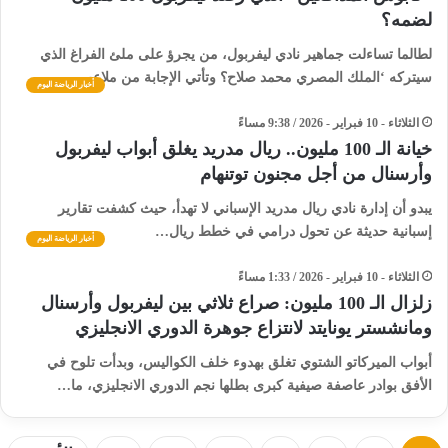
لضمه؟
لطالما تساءلت جماهير نادي ليفربول، من يجرؤ على ملئ الفراغ الذي
سيتركه ‘الملك المصري محمد صلاح؟ وتأتي الإجابة من ملاعب…
أخبار الرياضة اليوم
الثلاثاء - 10 فبراير - 2026 / 9:38 مساءً
خيانة الـ 100 مليون.. ريال مدريد يغلق أبواب ليفربول
وأرسنال من أجل مجنون توتنهام
​يبدو أن إدارة نادي ريال مدريد الإسباني لا تهدأ، حيث كشفت تقارير
إسبانية حديثة عن تحول درامي في خطط ريال…
أخبار الرياضة اليوم
الثلاثاء - 10 فبراير - 2026 / 1:33 مساءً
زلزال الـ 100 مليون: صراع ثلاثي بين ليفربول وأرسنال
ومانشستر يونايتد لانتزاع جوهرة الدوري الانجليزي
أبواب الميركاتو الشتوي تغلق بهدوء خلف الكواليس، وبدأت تلوح في
الأفق بوادر عاصفة صيفية كبرى بطلها نجم الدوري الانجليزي، ما…