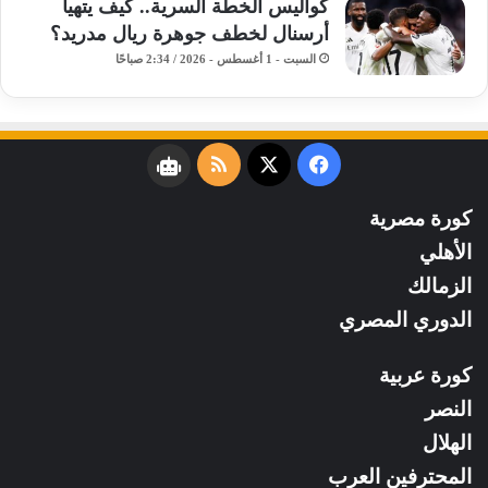
كواليس الخطة السرية.. كيف يتهيأ
أرسنال لخطف جوهرة ريال مدريد؟
السبت - 1 أغسطس - 2026 / 2:34 صباحًا
فيسبوك
‫X
ملخص
نبض
الموقع
كورة مصرية
RSS
الأهلي
الزمالك
الدوري المصري
كورة عربية
النصر
الهلال
المحترفين العرب