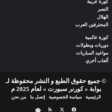
كورة عربية
النصر
الهلال
المحترفين العرب
كورة عالمية
دوريات وبطولات
مواعيد المباريات
ألعاب أخري
© جميع حقوق الطبع و النشر محفوظة لـ
بوابة « كورنر سبورت » لعام 2025 م
الرئيسية
سياسة الخصوصية
إتصل بنا
من نحن
فيسبوك
‫X
ملخص
نبض