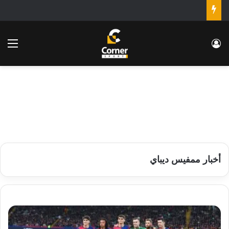
تسجيل الدخول
الق
أخبار ممفيس ديباي