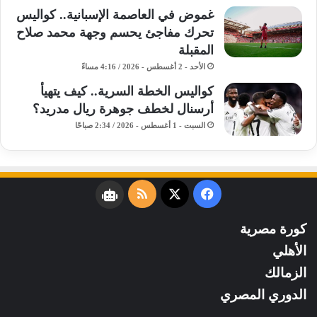
غموض في العاصمة الإسبانية.. كواليس
تحرك مفاجئ يحسم وجهة محمد صلاح
المقبلة
الأحد - 2 أغسطس - 2026 / 4:16 مساءً
كواليس الخطة السرية.. كيف يتهيأ
أرسنال لخطف جوهرة ريال مدريد؟
السبت - 1 أغسطس - 2026 / 2:34 صباحًا
فيسبوك
‫X
ملخص
نبض
الموقع
كورة مصرية
RSS
الأهلي
الزمالك
الدوري المصري