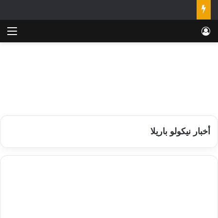
تسجيل الدخول
الق
أخبار نيكولو باريلا