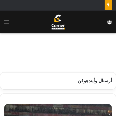
تسجيل الدخول
الق
أرسنال وأيندهوفن