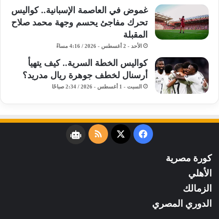
غموض في العاصمة الإسبانية.. كواليس
تحرك مفاجئ يحسم وجهة محمد صلاح
المقبلة
الأحد - 2 أغسطس - 2026 / 4:16 مساءً
كواليس الخطة السرية.. كيف يتهيأ
أرسنال لخطف جوهرة ريال مدريد؟
السبت - 1 أغسطس - 2026 / 2:34 صباحًا
فيسبوك
‫X
ملخص
نبض
الموقع
كورة مصرية
RSS
الأهلي
الزمالك
الدوري المصري