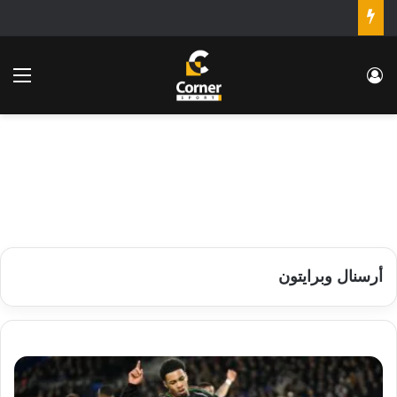
تسجيل الدخول
الق
أرسنال وبرايتون