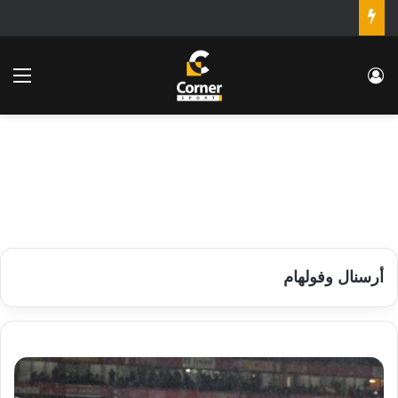
تسجيل الدخول
الق
أرسنال وفولهام