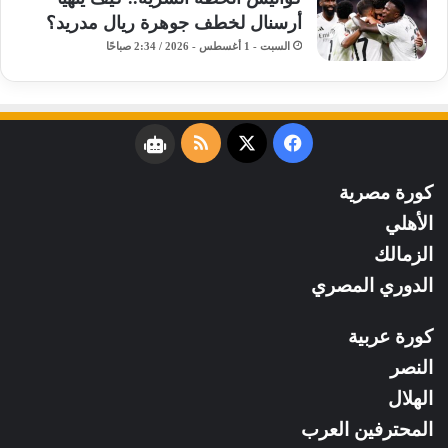
أرسنال لخطف جوهرة ريال مدريد؟
السبت - 1 أغسطس - 2026 / 2:34 صباحًا
فيسبوك
‫X
ملخص
نبض
الموقع
كورة مصرية
RSS
الأهلي
الزمالك
الدوري المصري
كورة عربية
النصر
الهلال
المحترفين العرب