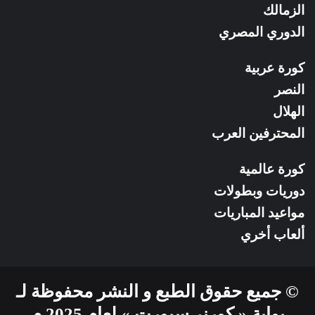
الزمالك
الدوري المصري
كورة عربية
النصر
الهلال
المحترفين العرب
كورة عالمية
دوريات وبطولات
مواعيد المباريات
ألعاب أخري
© جميع حقوق الطبع و النشر محفوظة لـ
بوابة « كورنر سبورت » لعام 2025 م