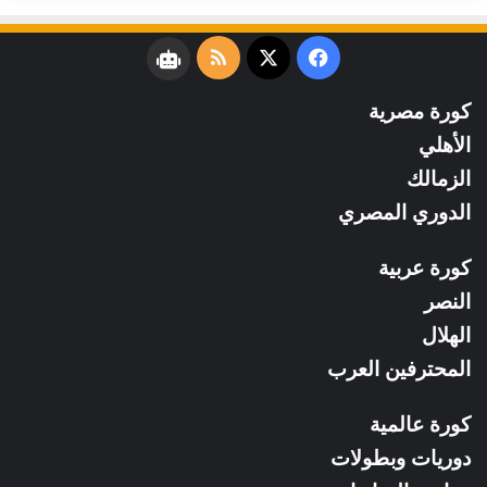
فيسبوك
‫X
ملخص
نبض
الموقع
كورة مصرية
RSS
الأهلي
الزمالك
الدوري المصري
كورة عربية
النصر
الهلال
المحترفين العرب
كورة عالمية
دوريات وبطولات