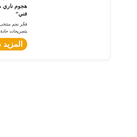
هجوم ناري 
فني”
فجّر نجم منتخب 
بتصريحات حادة 
المزيد »