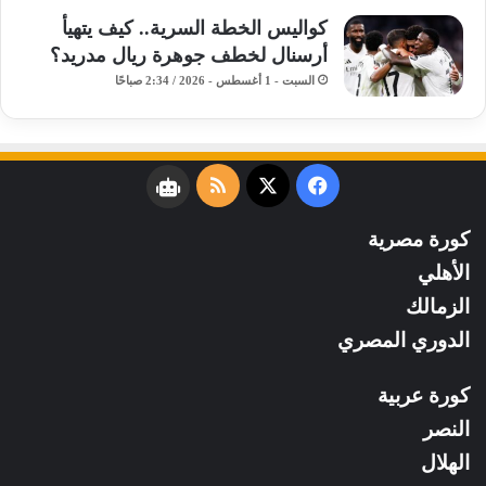
كواليس الخطة السرية.. كيف يتهيأ
أرسنال لخطف جوهرة ريال مدريد؟
السبت - 1 أغسطس - 2026 / 2:34 صباحًا
فيسبوك
‫X
ملخص
نبض
الموقع
كورة مصرية
RSS
الأهلي
الزمالك
الدوري المصري
كورة عربية
النصر
الهلال