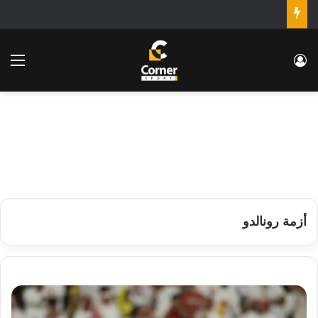
تسجيل الدخول
الق
أزمة رونالدو