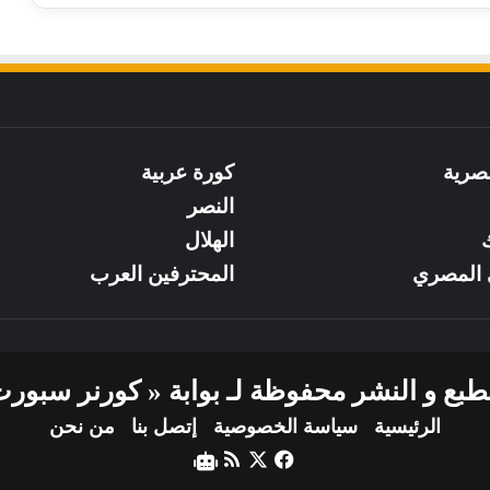
صرية
كورة عربية
النصر
ك
الهلال
 المصري
المحترفين العرب
ع و النشر محفوظة لـ بوابة « كورنر سبورت » لعا
الرئيسية
سياسة الخصوصية
إتصل بنا
من نحن
‫X
فيسبوك
ملخص
نبض
الموقع