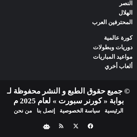
النصر
الهلال
المحترفين العرب
كورة عالمية
دوريات وبطولات
مواعيد المباريات
ألعاب أخري
© جميع حقوق الطبع و النشر محفوظة لـ
بوابة « كورنر سبورت » لعام 2025 م
الرئيسية
سياسة الخصوصية
إتصل بنا
من نحن
فيسبوك
‫X
ملخص
نبض