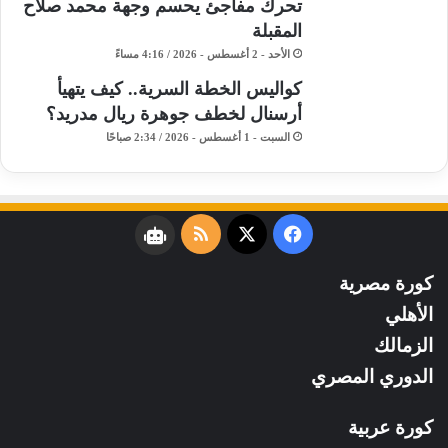
تحرك مفاجئ يحسم وجهة محمد صلاح
المقبلة
الأحد - 2 أغسطس - 2026 / 4:16 مساءً
كواليس الخطة السرية.. كيف يتهيأ
أرسنال لخطف جوهرة ريال مدريد؟
السبت - 1 أغسطس - 2026 / 2:34 صباحًا
فيسبوك
‫X
ملخص
نبض
الموقع
كورة مصرية
RSS
الأهلي
الزمالك
الدوري المصري
كورة عربية