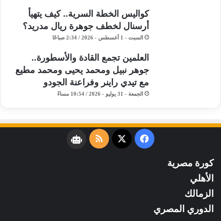
كواليس الخطة السرية.. كيف يتهيأ
أرسنال لخطف جوهرة ريال مدريد؟
السبت - 1 أغسطس - 2026 / 2:34 صباحًا
​العلمين تجمع القادة والأسطورة..
جوهر نبيل ومحمد يحيى ومحمد مطيع
مع تيدي راينر وفراعنة الجودو ​
الجمعة - 31 يوليو - 2026 / 10:54 مساءً
فيسبوك
‫X
ملخص
نبض
الموقع
كورة مصرية
RSS
الأهلي
الزمالك
الدوري المصري