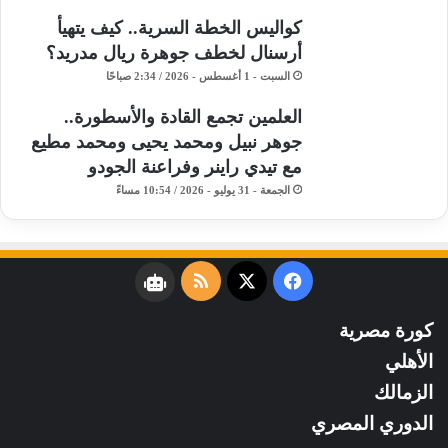
كواليس الخطة السرية.. كيف يتهيأ
أرسنال لخطف جوهرة ريال مدريد؟
السبت - 1 أغسطس - 2026 / 2:34 صباحًا
​العلمين تجمع القادة والأسطورة..
جوهر نبيل ومحمد يحيى ومحمد مطيع
مع تيدي راينر وفراعنة الجودو ​
الجمعة - 31 يوليو - 2026 / 10:54 مساءً
فيسبوك
‫X
ملخص
نبض
الموقع
كورة مصرية
RSS
الأهلي
الزمالك
الدوري المصري