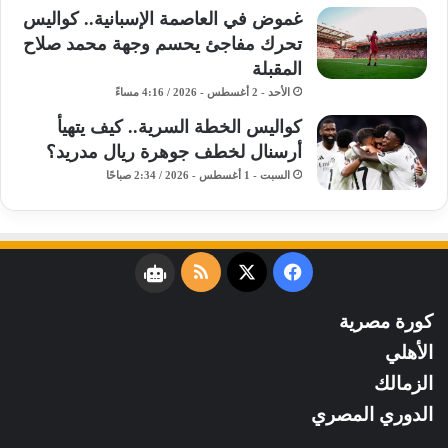
غموض في العاصمة الإسبانية.. كواليس
تحرك مفاجئ يحسم وجهة محمد صلاح
المقبلة
الأحد - 2 أغسطس - 2026 / 4:16 مساءً
كواليس الخطة السرية.. كيف يتهيأ
أرسنال لخطف جوهرة ريال مدريد؟
السبت - 1 أغسطس - 2026 / 2:34 صباحًا
فيسبوك
‫X
ملخص
نبض
الموقع
كورة مصرية
RSS
الأهلي
الزمالك
الدوري المصري