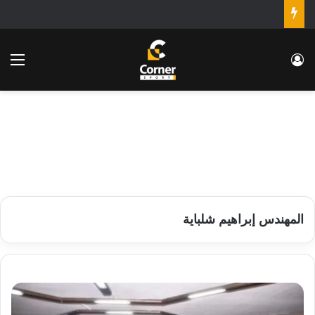
تسجيل الدخول
الق
المهندس إبراهيم شلباية