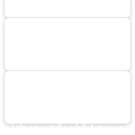
الدوري المصري
كورة عربية
النصر
الهلال
المحترفين العرب
كورة عالمية
دوريات وبطولات
مواعيد المباريات
ألعاب أخري
© جميع حقوق الطبع و النشر محفوظة لـ
بوابة « كورنر سبورت » لعام 2025 م