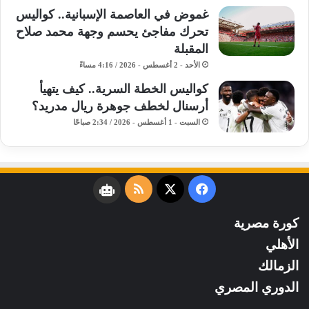
غموض في العاصمة الإسبانية.. كواليس
تحرك مفاجئ يحسم وجهة محمد صلاح
المقبلة
الأحد - 2 أغسطس - 2026 / 4:16 مساءً
كواليس الخطة السرية.. كيف يتهيأ
أرسنال لخطف جوهرة ريال مدريد؟
السبت - 1 أغسطس - 2026 / 2:34 صباحًا
فيسبوك
‫X
ملخص
نبض
الموقع
كورة مصرية
RSS
الأهلي
الزمالك
الدوري المصري