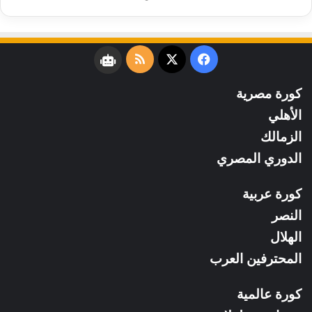
فيسبوك
‫X
ملخص
نبض
الموقع
كورة مصرية
RSS
الأهلي
الزمالك
الدوري المصري
كورة عربية
النصر
الهلال
المحترفين العرب
كورة عالمية