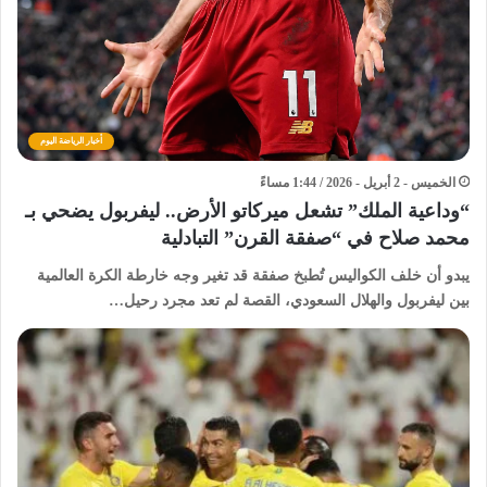
أخبار الرياضة اليوم
الخميس - 2 أبريل - 2026 / 1:44 مساءً
“وداعية الملك” تشعل ميركاتو الأرض.. ليفربول يضحي بـ
محمد صلاح في “صفقة القرن” التبادلية
يبدو أن خلف الكواليس تُطبخ صفقة قد تغير وجه خارطة الكرة العالمية
بين ليفربول والهلال السعودي، القصة لم تعد مجرد رحيل…