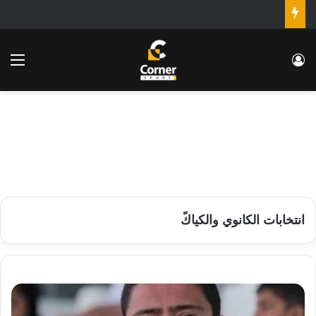
تسجيل الدخول
الق
انتخابات الكانوي والكياكً