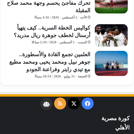
تحرك مفاجئ يحسم وجهة محمد صلاح
المقبلة
الأحد - 2 أغسطس - 2026 / 4:16 مساءً
كواليس الخطة السرية.. كيف يتهيأ
أرسنال لخطف جوهرة ريال مدريد؟
السبت - 1 أغسطس - 2026 / 2:34 صباحًا
​العلمين تجمع القادة والأسطورة..
جوهر نبيل ومحمد يحيى ومحمد مطيع
مع تيدي راينر وفراعنة الجودو ​
الجمعة - 31 يوليو - 2026 / 10:54 مساءً
فيسبوك
‫X
ملخص
نبض
الموقع
كورة مصرية
RSS
الأهلي