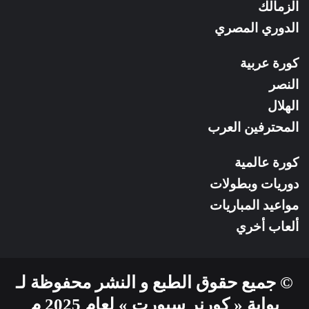
الزمالك
الدوري المصري
كورة عربية
النصر
الهلال
المحترفين العرب
كورة عالمية
دوريات وبطولات
مواعيد المباريات
ألعاب أخري
© جميع حقوق الطبع و النشر محفوظة لـ
بوابة « كورنر سبورت » لعام 2025 م