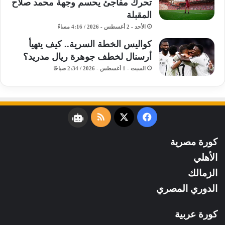
تحرك مفاجئ يحسم وجهة محمد صلاح
المقبلة
الأحد - 2 أغسطس - 2026 / 4:16 مساءً
كواليس الخطة السرية.. كيف يتهيأ
أرسنال لخطف جوهرة ريال مدريد؟
السبت - 1 أغسطس - 2026 / 2:34 صباحًا
فيسبوك
‫X
ملخص
نبض
الموقع
كورة مصرية
RSS
الأهلي
الزمالك
الدوري المصري
كورة عربية