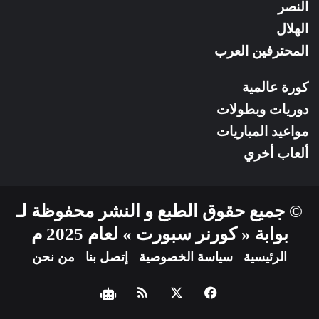
النصر
الهلال
المحترفين العرب
كورة عالمية
دوريات وبطولات
مواعيد المباريات
ألعاب أخري
© جميع حقوق الطبع و النشر محفوظة لـ
بوابة « كورنر سبورت » لعام 2025 م
الرئيسية
سياسة الخصوصية
إتصل بنا
من نحن
فيسبوك
‫X
ملخص
نبض