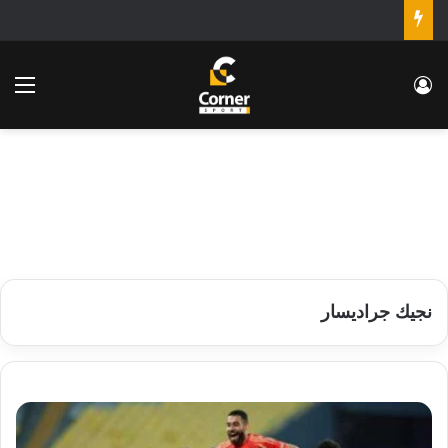
تسجيل الدخول
الق
نجيك جراديسار