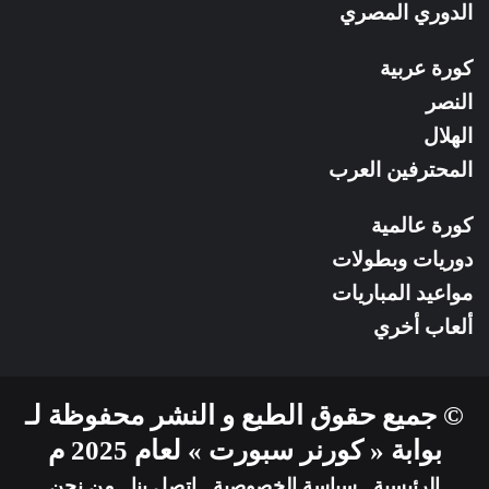
الدوري المصري
كورة عربية
النصر
الهلال
المحترفين العرب
كورة عالمية
دوريات وبطولات
مواعيد المباريات
ألعاب أخري
© جميع حقوق الطبع و النشر محفوظة لـ
بوابة « كورنر سبورت » لعام 2025 م
الرئيسية
سياسة الخصوصية
إتصل بنا
من نحن