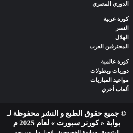
الدوري المصري
كورة عربية
النصر
الهلال
المحترفين العرب
كورة عالمية
دوريات وبطولات
مواعيد المباريات
ألعاب أخري
© جميع حقوق الطبع و النشر محفوظة لـ
بوابة « كورنر سبورت » لعام 2025 م
الرئيسية
سياسة الخصوصية
إتصل بنا
من نحن