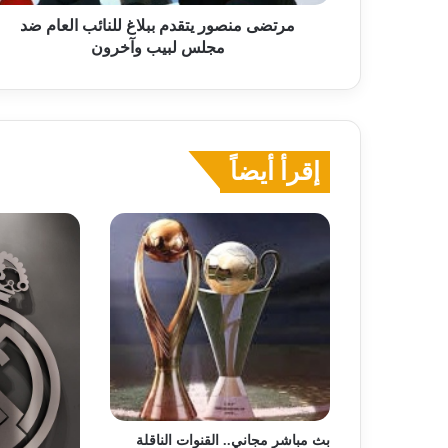
لبيب
وآخرون
مرتضى منصور يتقدم ببلاغ للنائب العام ضد
مجلس لبيب وآخرون
إقرأ أيضاً
بث مباشر مجاني.. القنوات الناقلة