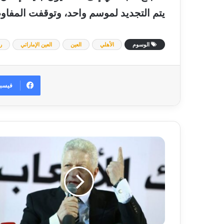
يتم التجديد لموسم واحد، وتوقفت المفاو
الوسوم
الأهلي
العين
العين الإماراتي
ر
فيسب
مرتضى
منصور
يتقدم
ببلاغ
للنائب
العام
ضد
مجلس