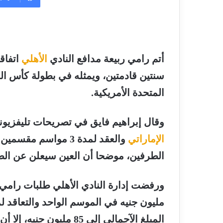
أتم
رامي ربيعة
مدافع النادي
الأهلي
اتفاق
سنتين قادمتين، ويمثله في بطولة
كأس الع
المتحدة الأمريكية.
وقال إبراهيم فايق في تصريحات تليفزيونية على قناة Mbc : رام
الإماراتي
والعقد لمدة 3 مواس
الطرفين، موضحا أن
العين
سيعلن عن الصفق
ورفضت إدارة النادي
الأهلي
طلبات
رامي 
مليون جنيه في الموسم الواحد والتعاقد ل