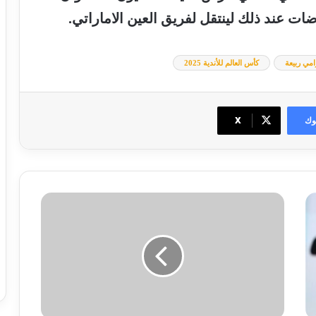
ضات عند ذلك لينتقل لفريق
العين الاماراتي
.
امي ربيعة
كأس العالم للأندية 2025
وك
‫X
هيمنة
ملكية
على
عرش
الوسط:
3
من
أساطير