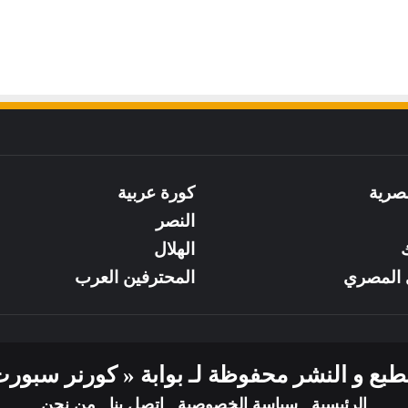
صرية
كورة عربية
النصر
ك
الهلال
 المصري
المحترفين العرب
ع و النشر محفوظة لـ بوابة « كورنر سبورت » لعا
الرئيسية
سياسة الخصوصية
إتصل بنا
من نحن