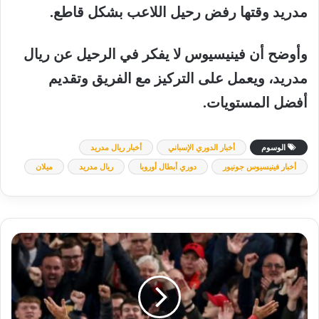
مدريد
وقتها
رفض
رحيل
اللاعب
بشكل
قاطع
.
وأوضح
أن
فينيسيوس
لا
يفكر
في
الرحيل
عن
ريال
مدريد
،
ويعمل
على
التركيز
مع
الفريق
وتقديم
أفضل
المستويات
.
الوسوم
أخبار الدوري الإسباني
أخبار ريال مدريد
أخبار فينيسيوس جونيور
دوري أبطال أوروبا
ريال مدريد
ميلان
برشلونة
يتحرك
لضم
محمد
صلاح
وذهول