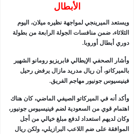
الأبطال
ويستعد
الميرينجي
لمواجهة
نظيره
ميلان
،
اليوم
الثلاثاء،
ضمن
منافسات
الجولة
الرابعة
من
بطولة
دوري
أبطال
أوروبا
.
وأشار
الصحفي
الإيطالي
فابريزيو
رومانو
الشهير
بالميركاتو،
أن
ريال
مدريد
مازال
يرفض
رحيل
فينيسيوس
جونيور
مهاجم
الفريق
.
وأكد
أنه
في
الميركاتو
الصيفي
الماضي،
كان
هناك
اهتمام
قوي
من
السعودية
لضم
فينيسيوس
جونيور،
وكان
لديهم
استعداد
لدفع
مبلغ
خيالي
من
أجل
الموافقة
على
ضم
اللاعب
البرازيلي،
ولكن
ريال