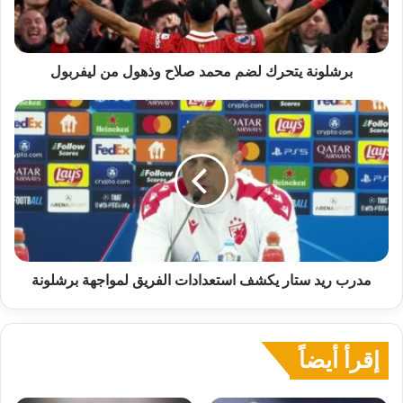
من
ليفربول
برشلونة يتحرك لضم محمد صلاح وذهول من ليفربول
مدرب
ريد
ستار
يكشف
استعدادات
الفريق
لمواجهة
برشلونة
مدرب ريد ستار يكشف استعدادات الفريق لمواجهة برشلونة
إقرأ أيضاً